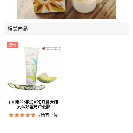
相关产品
促销
1 X
南非MR.CAPE开普大师
99%好望角芦荟胶
5
所有评价