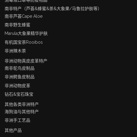
消毒液口罩等防疫物品
南非特产（芦荟&蜂蜜&茶&大象果/马鲁拉护肤等）
南非芦荟Cape Aloe
南非野生蜂蜜
Marula大象果精华护肤
有机国宝茶Rooibos
非洲辣木茶
非洲动物真皮皮革特产
南非鸵鸟皮制品
非洲鳄鱼皮制品
非洲动物皮革
钻石&宝石珠宝
其他各类非洲特产
海狗油与其他特产
非洲手工艺品
其他产品