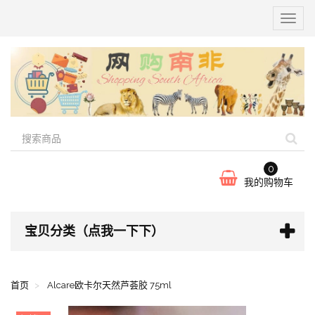
切
换
导
航
0
我的购物车
宝贝分类（点我一下下）
首页
Alcare欧卡尔天然芦荟胶 75ml