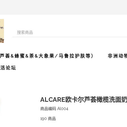
芦荟&蜂蜜&茶&大象果/马鲁拉护肤等）
非洲动
生活论坛
ALCARE欧卡尔芦荟橄榄洗面奶 
商品编码
Al004
190
商品