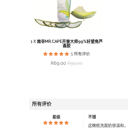
1 X
南非MR.CAPE开普大师99%好望角芦
荟胶
5
所有评价
R69.00
R99.00
所有评价
星级
不错
这橄榄洗面奶很温和，