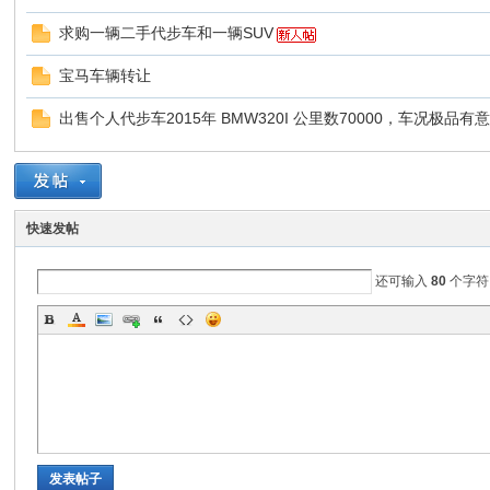
求购一辆二手代步车和一辆SUV
非
宝马车辆转让
出售个人代步车2015年 BMW320I 公里数70000，车况极品有意者.
快速发帖
58
还可输入
80
个字符
发表帖子
华