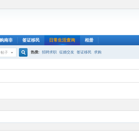
购南非
签证移民
日常生活查询
相册
热搜:
招聘求职
征婚交友
签证移民
求购
帖子
搜
索