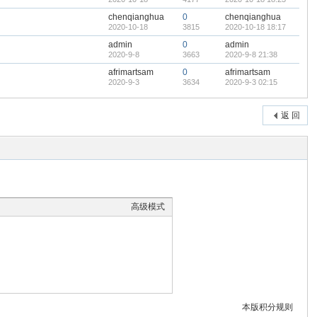
chenqianghua
0
chenqianghua
2020-10-18
3815
2020-10-18 18:17
admin
0
admin
2020-9-8
3663
2020-9-8 21:38
afrimartsam
0
afrimartsam
2020-9-3
3634
2020-9-3 02:15
返 回
高级模式
本版积分规则