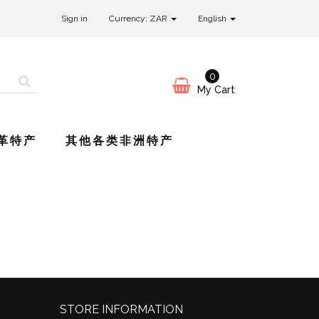
Sign in
Currency: ZAR
English
0
My Cart
革特产
其他各类非洲特产
STORE INFORMATION