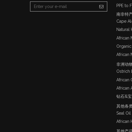
PPE to F
南非特
Cape Al
Natural
African 
Organic
African 
非洲动
Ostrich 
African 
African 
钻石&
其他各
Seal Oil
African 
其他产