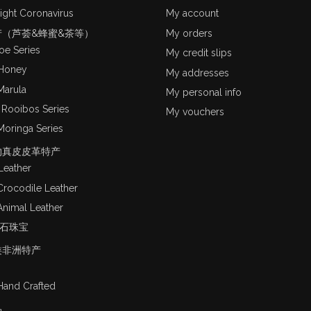
ight Coronavirus
My account
产（芦荟&蜂蜜&茶等）
My orders
oe Series
My credit slips
 Honey
My addresses
Marula
My personal info
 Rooibos Series
My vouchers
Moringa Series
物真皮皮革特产
Leather
Crocodile Leather
Animal Leather
宝石珠宝
类非洲特产
Hand Crafted
品