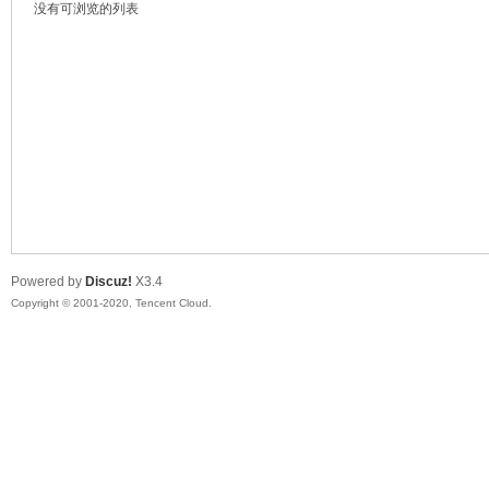
没有可浏览的列表
非
Powered by
Discuz!
X3.4
Copyright © 2001-2020, Tencent Cloud.
58