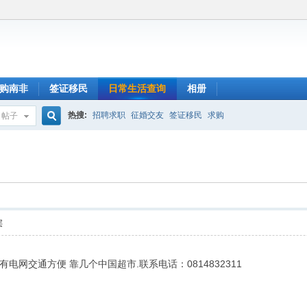
购南非
签证移民
日常生活查询
相册
热搜:
招聘求职
征婚交友
签证移民
求购
帖子
搜
索
层
网交通方便 靠几个中国超市.联系电话：0814832311