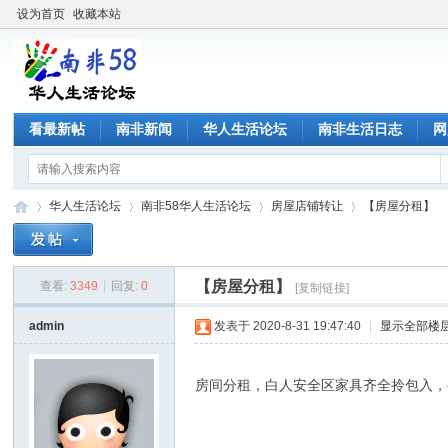
设为首页
收藏本站
看最新帖
南非新闻
华人生活论坛
南非生活日志
网
华人生活论坛
南非58华人生活论坛
房屋店铺转让
【房屋分租】
【房屋分租】
查看:
3349
|
回复:
0
[复制链接]
南
»
›
›
›
admin
发表于 2020-8-31 19:47:40
|
显示全部楼
房间分租，白人安全区家具齐全拎包入，有电