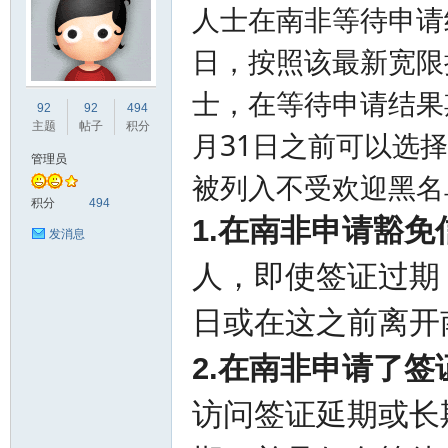
人士在南非等待申请结
日，按照该最新宽限
士，在等待申请结果
非
92
92
494
主题
帖子
积分
月31日之前可以选
管理员
被列入不受欢迎黑名
积分
494
1.在南非申请豁免信
发消息
人，即使签证过期
58
日或在这之前离开
2.在南非申请了
访问签证延期或长