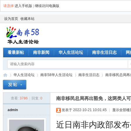
请选择
进入手机版
|
继续访问电脑版
设为首页
收藏本站
看最新帖
南非新闻
华人生活论坛
南非生活日志
网
华人生活论坛
南非58华人生活论坛
南非生活日志
南非移民总局再出
南非移民总局再出豁免，这两类人可以
查看:
3786
|
回复:
0
南
»
›
›
›
admin
发表于 2022-10-21 10:01:45
|
显示全部楼
近日南非内政部发布