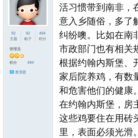
活习惯带到南非，
意入乡随俗，多了
非
纠纷噢。比如在南
92
92
494
主题
帖子
积分
市政部门也有相关
管理员
根据约翰内斯堡、
积分
494
发消息
家后院养鸡，有数
和危害他们的健康
58
在约翰内斯堡，房
这些鸡要住在用砖
里，表面必须光滑