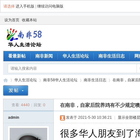
请选择
进入手机版
|
继续访问电脑版
设为首页
收藏本站
看最新帖
南非新闻
华人生活论坛
南非生活日志
网
华人生活论坛
南非58华人生活论坛
南非生活日志
在南非，自家后
在南非，自家后院养鸡有不少规定噢
查看:
4440
|
回复:
0
南
»
›
›
›
admin
发表于 2021-5-30 10:36:21
|
显示全部楼
很多华人朋友到了