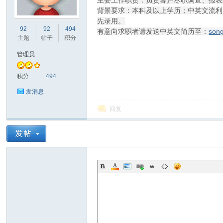
主要工作职责：负责客户尽职调查、报表
背景要求：本科及以上学历；中英文流利，有较
先录用。
非
92
92
494
有意向求职者请发送中英文简历至：
song
主题
帖子
积分
管理员
积分
494
发消息
回复
58
华