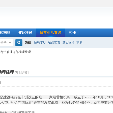
购南非
签证移民
日常生活查询
相册
热搜:
招聘求职
征婚交友
签证移民
求购
帖子
搜
行招聘业务部助理经理 ...
索
助理经理
[复制链接]
层
建设银行在非洲设立的唯一一家经营性机构，成立于2000年10月，20
承“本地化”与“国际化”并重的发展战略，积极服务非洲经济，助力中非经