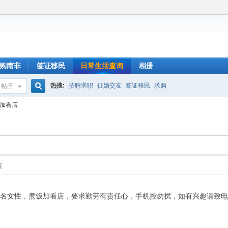
购南非
签证移民
日常生活查询
相册
热搜:
招聘求职
征婚交友
签证移民
求购
帖子
搜
加看店
索
层
）招聘一名女性，煮饭加看店，要求勤劳有责任心，手机控勿扰，如有兴趣请致电 07