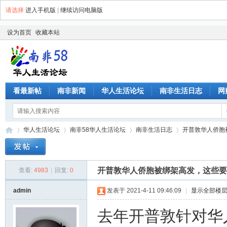
请选择
进入手机版
|
继续访问电脑版
设为首页
收藏本站
看最新帖
南非新闻
华人生活论坛
南非生活日志
网
华人生活论坛
南非58华人生活论坛
南非生活日志
开普敦华人侨胞被
开普敦华人侨胞被绑架高发，这些要
查看:
4983
|
回复:
0
南
»
›
›
›
admin
发表于 2021-4-11 09:46:09
|
显示全部楼
去年开普敦针对华