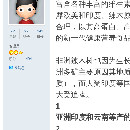
富含各种丰富的维生
靡欧美和印度。辣木
合理，以其高蛋白、
非
92
92
494
的新一代健康营养食
主题
帖子
积分
管理员
非洲辣木树也因为生
积分
494
发消息
洲多矿主要原因其地
质），而大受印度等
58
大受追捧。
1
亚洲印度和云南等产
2