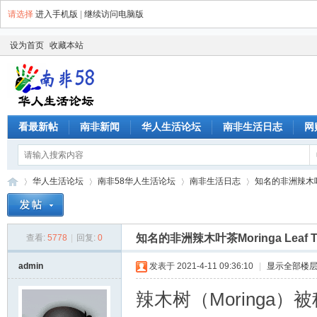
请选择
进入手机版
|
继续访问电脑版
设为首页
收藏本站
看最新帖
南非新闻
华人生活论坛
南非生活日志
网
华人生活论坛
南非58华人生活论坛
南非生活日志
知名的非洲辣木叶茶M
知名的非洲辣木叶茶Moringa Leaf T
查看:
5778
|
回复:
0
南
»
›
›
›
admin
发表于 2021-4-11 09:36:10
|
显示全部楼
辣木树（Moringa