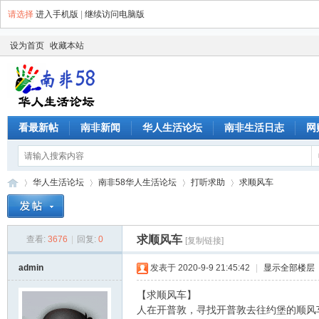
请选择
进入手机版
|
继续访问电脑版
设为首页
收藏本站
看最新帖
南非新闻
华人生活论坛
南非生活日志
网
华人生活论坛
南非58华人生活论坛
打听求助
求顺风车
求顺风车
查看:
3676
|
回复:
0
[复制链接]
南
»
›
›
›
admin
发表于 2020-9-9 21:45:42
|
显示全部楼层
【求顺风车】
人在开普敦，寻找开普敦去往约堡的顺风