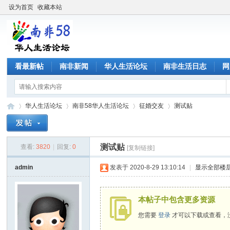
设为首页
收藏本站
看最新帖
南非新闻
华人生活论坛
南非生活日志
网
华人生活论坛
南非58华人生活论坛
征婚交友
测试贴
测试贴
查看:
3820
|
回复:
0
[复制链接]
南
»
›
›
›
admin
发表于 2020-8-29 13:10:14
|
显示全部楼
本帖子中包含更多资源
您需要
登录
才可以下载或查看，