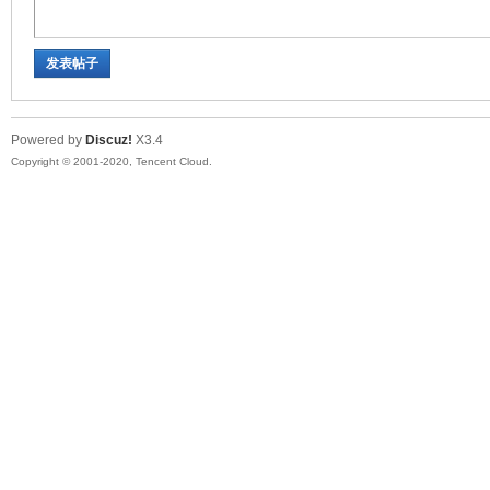
华
发表帖子
Powered by
Discuz!
X3.4
Copyright © 2001-2020, Tencent Cloud.
人
生