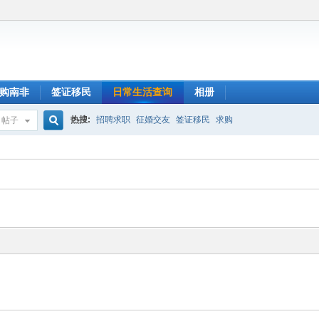
购南非
签证移民
日常生活查询
相册
热搜:
招聘求职
征婚交友
签证移民
求购
帖子
搜
索